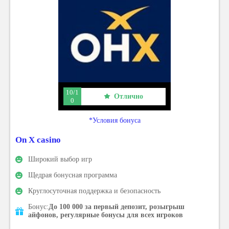
10/1
Отлично
0
*Условия бонуса
On X casino
Широкий выбор игр
Щедрая бонусная программа
Круглосуточная поддержка и безопасность
Бонус:
До 100 000 за первый депозит, розыгрыш
айфонов, регулярные бонусы для всех игроков