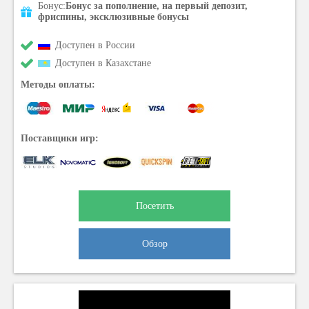
Бонус:
Бонус за пополнение, на первый депозит,
фриспины, эксклюзивные бонусы
Доступен в России
Доступен в Казахстане
Методы оплаты:
Поставщики игр:
Посетить
Обзор