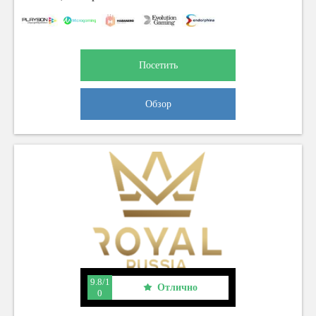
Посетить
Обзор
9.8/1
Отлично
0