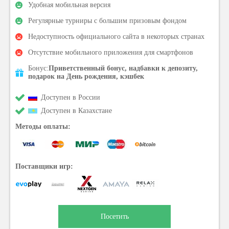
Удобная мобильная версия
Регулярные турниры с большим призовым фондом
Недоступность официального сайта в некоторых странах
Отсутствие мобильного приложения для смартфонов
Бонус:
Приветственный бонус, надбавки к депозиту,
подарок на День рождения, кэшбек
Доступен в России
Доступен в Казахстане
Методы оплаты:
Поставщики игр:
Посетить