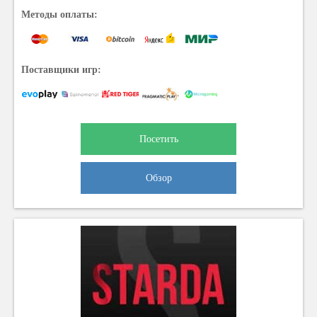
Методы оплаты:
Поставщики игр:
Посетить
Обзор