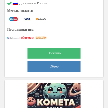
Доступен в России
Методы оплаты:
Поставщики игр:
Посетить
Обзор