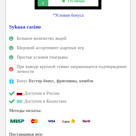
Отлично
0
*Условия бонуса
Sykaaa casino
Большое количество акций
Широкий ассортимент азартных игр
Простые условия отыгрыша
При выводе крупной суммы запрашивается подтверждение
личности
Бонус:
Бустер-бонус, фриспины, кешбэк
Доступен в России
Доступен в Казахстане
Методы оплаты:
Поставщики игр: