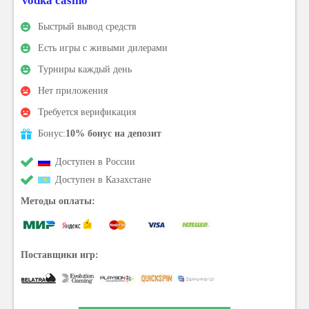
Vodka casino
Быстрый вывод средств
Есть игры с живыми дилерами
Турниры каждый день
Нет приложения
Требуется верификация
Бонус:
10% бонус на депозит
Доступен в России
Доступен в Казахстане
Методы оплаты:
Поставщики игр: