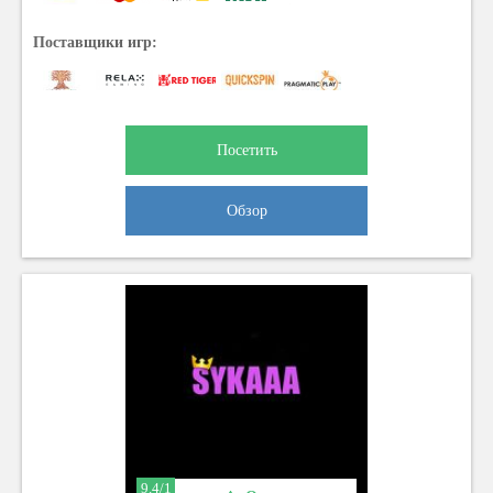
Поставщики игр:
Посетить
Обзор
9.4/1