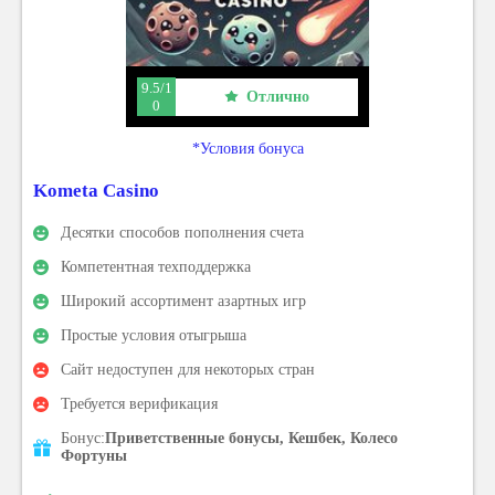
9.5/1
Отлично
0
*Условия бонуса
Kometa Casino
Десятки способов пополнения счета
Компетентная техподдержка
Широкий ассортимент азартных игр
Простые условия отыгрыша
Сайт недоступен для некоторых стран
Требуется верификация
Бонус:
Приветственные бонусы, Кешбек, Колесо
Фортуны