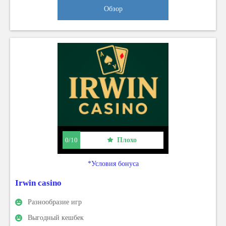
Обзор
0/10
Плохо
*Условия бонуса
Irwin casino
Разнообразие игр
Выгодный кешбек